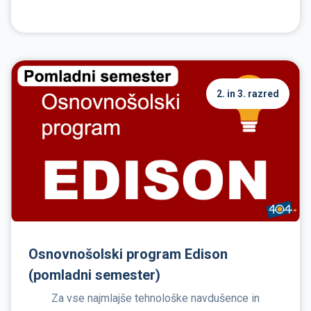
2. in 3. razred
Osnovnošolski program Edison
(pomladni semester)
Za vse najmlajše tehnološke navdušence in