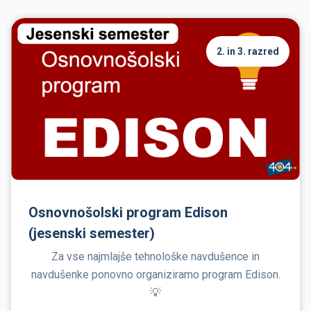
2. in 3. razred
Osnovnošolski program Edison
(jesenski semester)
Za vse najmlajše tehnološke navdušence in
navdušenke ponovno organiziramo program Edison.
💡