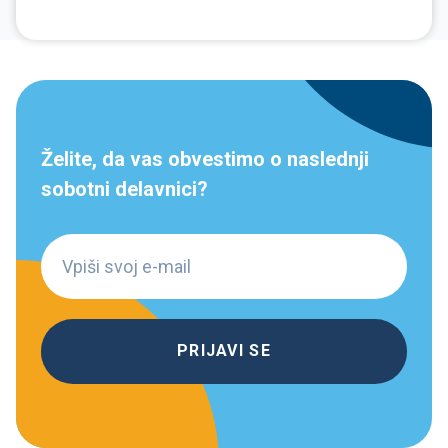
Želite, da vas obvestimo o naslednji
sobotni delavnici?