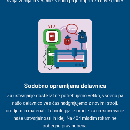
svoja znanja in veščine. Vedno pa je odprta za nove člane!
Sodobno opremljena delavnica
Za ustvarjanje dostikrat ne potrebujemo veliko, vseeno pa
našo delavnico ves čas nadgrajujemo z novimi stroji,
orodjem in materiali. Tehnologija je orodje za uresničevanje
naše ustvarjalnosti in idej. Na 404 mladim rokam ne
pobegne prav nobena.