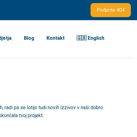
Podprite 404
jetja
Blog
Kontakt
🇬🇧 English
, radi pa se lotijo tudi novih izzivov v naši dobro
končala tvoj projekt.