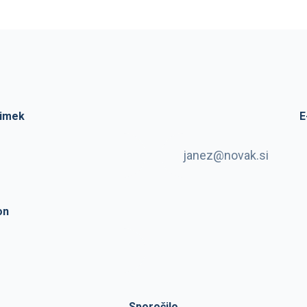
iimek
E
on
Sporočilo