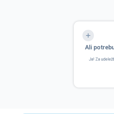
Ali potreb
Ja! Za udeležb