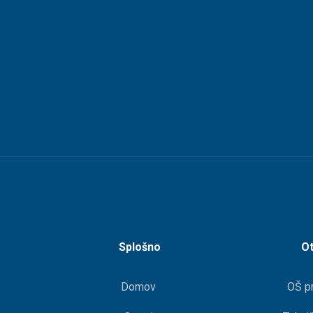
Splošno
Ot
Domov
OŠ p