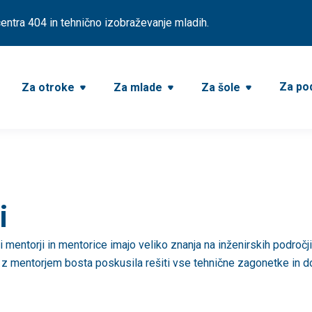
ntra 404 in tehnično izobraževanje mladih.
Za pod
Za otroke
Za mlade
Za šole



i
 mentorji in mentorice imajo veliko znanja na inženirskih področjih
j z mentorjem bosta poskusila rešiti vse tehnične zagonetke in do