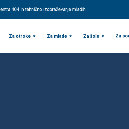
ntra 404 in tehnično izobraževanje mladih.
Za pod
Za otroke
Za mlade
Za šole


