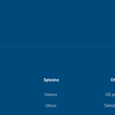
Splošno
Ot
Domov
OŠ p
Otroci
Tehniš