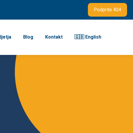
Podprite 404
jetja
Blog
Kontakt
🇬🇧 English