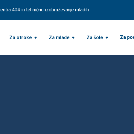
ntra 404 in tehnično izobraževanje mladih.
Za pod
Za otroke
Za mlade
Za šole


