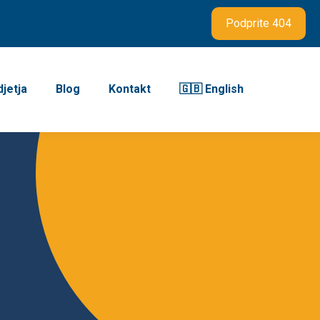
Podprite 404
jetja
Blog
Kontakt
🇬🇧 English