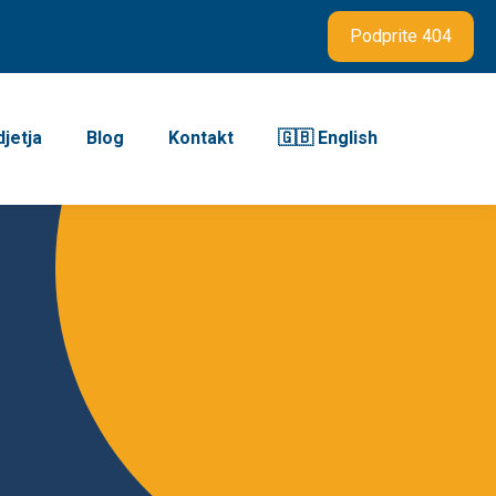
Podprite 404
jetja
Blog
Kontakt
🇬🇧 English