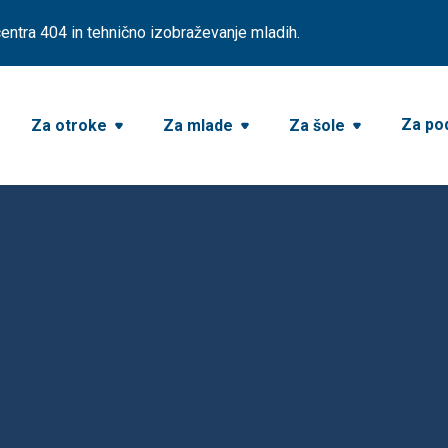
ntra 404 in tehnično izobraževanje mladih.
Za pod
Za otroke
Za mlade
Za šole


